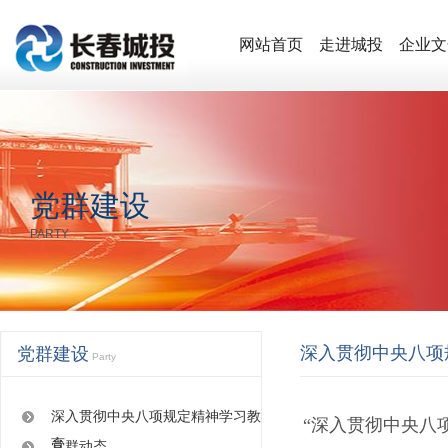
网站首页
走进城投
企业文
党群建设
PARTY
深入贯彻中央八项
党群建设
Party
深入贯彻中央八项规定精神学习教
“深入贯彻中央八
育
党群动态