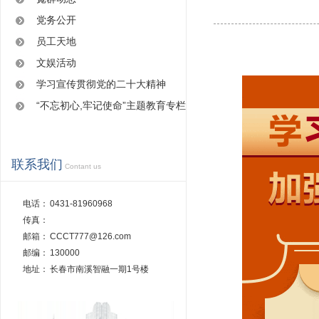
党务公开
员工天地
文娱活动
学习宣传贯彻党的二十大精神
“不忘初心,牢记使命”主题教育专栏
联系我们
Contant us
电话：
0431-81960968
传真：
邮箱：
CCCT777@126.com
邮编：
130000
地址：
长春市南溪智融一期1号楼