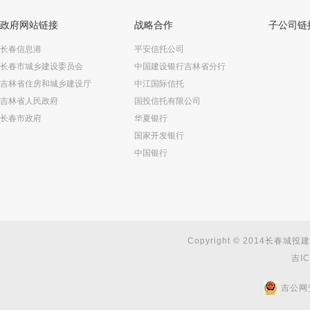
政府网站链接
战略合作
子公司链
长春信息港
平安信托公司
长春市城乡建设委员会
中国建设银行吉林省分行
吉林省住房和城乡建设厅
中江国际信托
吉林省人民政府
国投信托有限公司
长春市政府
华夏银行
国家开发银行
中国银行
Copyright © 2014长春城投建
吉IC
吉公网安