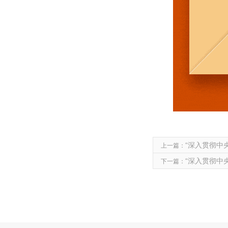
“深入贯彻中央
上一篇：
“深入贯彻中央
下一篇：