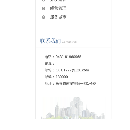
经营管理
服务城市
联系我们
Contant us
电话：
0431-81960968
传真：
邮箱：
CCCT777@126.com
邮编：
130000
地址：
长春市南溪智融一期1号楼