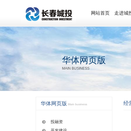
网站首页
走进城
华体网页版
MAIN BUSINESS
经
华体网页版
Main business
投融资
开发建设