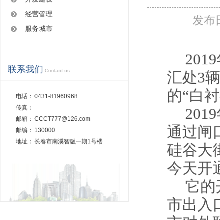
经营管理
发布
服务城市
20
联系我们
Contant us
汇处3
的“白
电话：
0431-81960968
传真：
20
邮箱：
CCCT777@126.com
通过闸
邮编：
130000
地址：
长春市南溪智融一期1号楼
硅谷大
今天开
它的
市出入