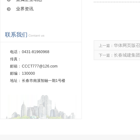
业界资讯
联系我们
Contant us
华体网页版召
上一篇：
电话：
0431-81960968
长春城建集团
下一篇：
传真：
邮箱：
CCCT777@126.com
邮编：
130000
地址：
长春市南溪智融一期1号楼