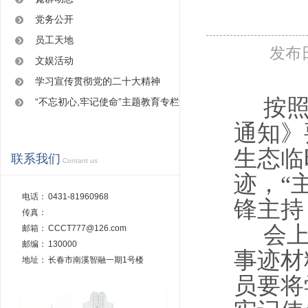
党务公开
员工天地
发布
文娱活动
学习宣传贯彻党的二十大精神
按
“不忘初心,牢记使命”主题教育专栏
通知》
生态临
联系我们
Contant us
迹
，
“
电话：
0431-81960968
锋主持
传真：
会
邮箱：
CCCT777@126.com
邮编：
130000
事迹材
地址：
长春市南溪智融一期1号楼
员要将